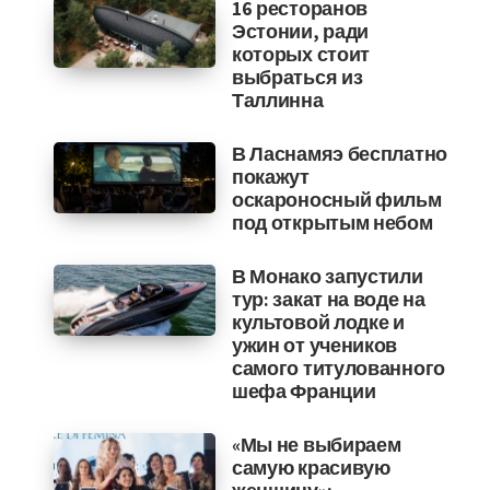
16 ресторанов
Эстонии, ради
которых стоит
выбраться из
Таллинна
В Ласнамяэ бесплатно
покажут
оскароносный фильм
под открытым небом
В Монако запустили
тур: закат на воде на
культовой лодке и
ужин от учеников
самого титулованного
шефа Франции
«Мы не выбираем
самую красивую