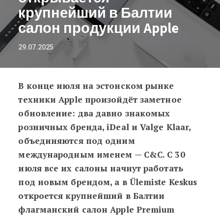
крупнейший в Балтии
салон продукции Apple
29.07.2025
В конце июля на эстонском рынке
В Таллинне открывается крупнейши
техники Apple произойдёт заметное
обновление: два давно знакомых
розничных бренда, iDeal и Valge Klaar,
объединяются под одним
международным именем — C&C. С 30
июля все их салоны начнут работать
под новым брендом, а в Ülemiste Keskus
откроется крупнейший в Балтии
флагманский салон Apple Premium