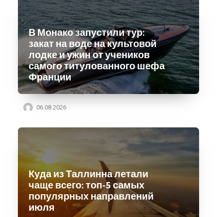
В Монако запустили тур:
закат на воде на культовой
лодке и ужин от учеников
самого титулованного шефа
Франции
06.08.2026
Куда из Таллинна летали
чаще всего: топ-5 самых
популярных направлений
июля