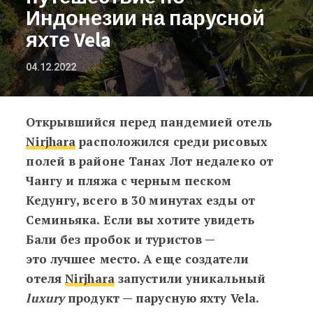
Индонезии на парусной
яхте Vela
04.12.2022
Открывшийся перед пандемией отель
Travel-идея: путешествие по Индоне
Nirjhara
расположился среди рисовых
полей в районе Танах Лот недалеко от
Чангу и пляжа с черным песком
Кедунгу, всего в 30 минутах езды от
Семиньяка. Если вы хотите увидеть
Бали без пробок и туристов —
это лучшее место. А еще создатели
отеля
Nirjhara
запустили уникальный
luxury
продукт — парусную яхту Vela.