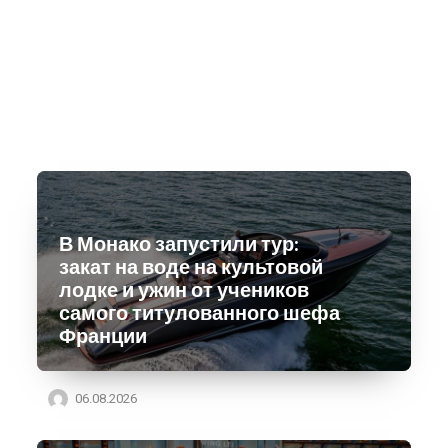
В Монако запустили тур:
закат на воде на культовой
лодке и ужин от учеников
самого титулованного шефа
Франции
06.08.2026