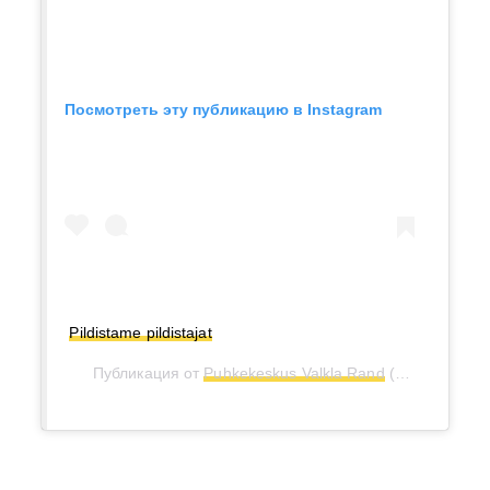
Посмотреть эту публикацию в Instagram
Pildistame pildistajat
Публикация от
Puhkekeskus Valkla Rand
(@valklarand)