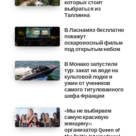
которых стоит
выбраться из
Таллинна
В Ласнамяэ бесплатно
покажут
оскароносный фильм
под открытым небом
В Монако запустили
тур: закат на воде на
культовой лодке и
ужин от учеников
самого титулованного
шефа Франции
«Мы не выбираем
самую красивую
женщину»:
организатор Queen of