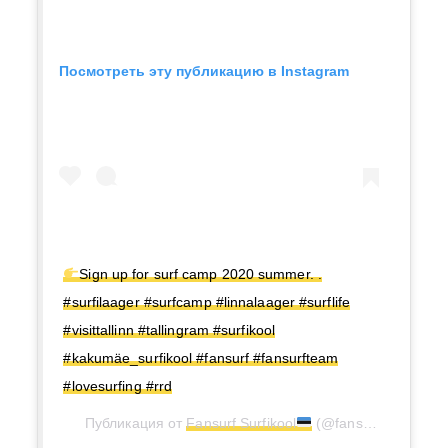
Посмотреть эту публикацию в Instagram
Sign up for surf camp 2020 summer. .
#surfilaager #surfcamp #linnalaager #surflife
#visittallinn #tallingram #surfikool
#kakumäe_surfikool #fansurf #fansurfteam
#lovesurfing #rrd
Публикация от
Fansurf Surfikool
(@fansurf_surfikool)