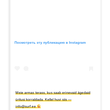
Посмотреть эту публикацию в Instagram
Meie armas terass, kus saab erinevaid ägedaid
üritusi korraldada. Kellel huvi siis —
info@surf.ee