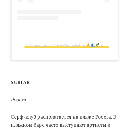
Публикация от OAAS beachclub
(@oaas_beachclub)
SURFAR
Рооста
Серф-клуб располагается на пляже Рооста. В
пляжном баре часто выступают артисты и