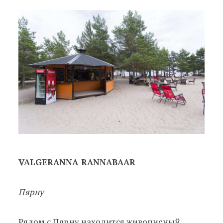
VALGERANNA RANNABAAR
Пярну
Рядом с Пярну находится живописный