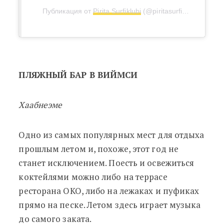
Публикация от
Pirita Surfiklubi
(@piritasurfiklubi)
4 Июл 
ПЛЯЖНЫЙ БАР В ВИЙМСИ
Хаабнеэме
Одно из самых популярных мест для отдыха
прошлым летом и, похоже, этот год не
станет исключением. Поесть и освежиться
коктейлями можно либо на террасе
ресторана OKO, либо на лежаках и пуфиках
прямо на песке. Летом здесь играет музыка
до самого заката.