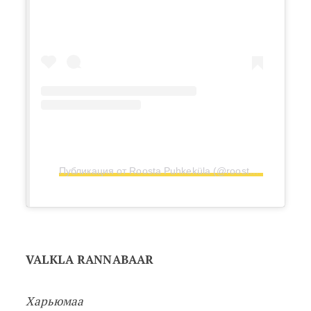
Публикация от Roosta Puhkeküla (@roostapuhkekula)
VALKLA RANNABAAR
Харьюмаа