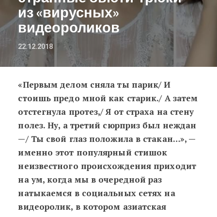
из «вирусных»
видеороликов
22.12.2018
«Первым делом сняла ты парик/ И
Красота по-азиатски: накладной н
стоишь предо мной как старик./ А затем
отстегнула протез,/ Я от страха на стену
полез. Ну, а третий сюрприз был неждан
—/ Ты свой глаз положила в стакан…», —
именно этот популярный стишок
неизвестного происхождения приходит
на ум, когда мы в очередной раз
натыкаемся в социальных сетях на
видеоролик, в котором азиатская