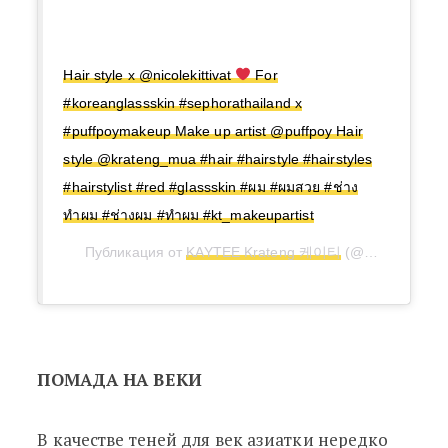
Hair style x @nicolekittivat
For
#koreanglassskin #sephorathailand x
#puffpoymakeup Make up artist @puffpoy Hair
style @krateng_mua #hair #hairstyle #hairstyles
#hairstylist #red #glassskin #ผม #ผมสวย #ช่าง
ทำผม #ช่างผม #ทำผม #kt_makeupartist
Публикация от
KAYTEE Krateng 케이티
(@kratengmwah)
ПОМАДА НА ВЕКИ
В качестве теней для век азиатки нередко