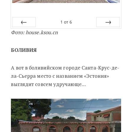
1
от
6
Фото: house.ksou.cn
Назад
Далее
БОЛИВИЯ
А вот в боливийском городе Санта-Крус-де-
ла-Сьерра место с названием «
Эстония»
выглядит совсем удручающе…