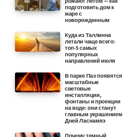
рожают летом — как
подготовить дом к
жаре с
новорожденным
Куда из Таллинна
летали чаще всего:
топ-5 самых
популярных
направлений июля
В парке Паэ появятся
масштабные
световые
инсталляции,
фонтаны и проекции
на воде: они станут
главным украшением
Дней Ласнамяэ
Почему темный