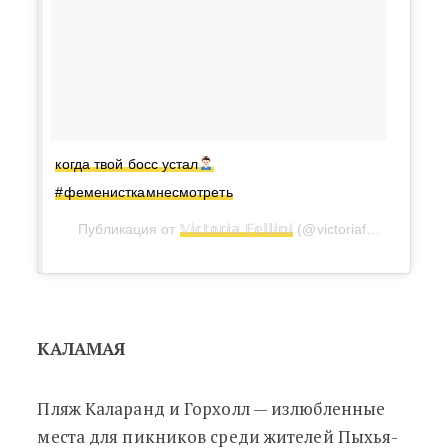
когда твой босс устал
#феменисткамнесмотреть
Публикация от
𝕍𝕚𝕔𝕥𝕠𝕣𝕚𝕒 𝔽𝕖𝕝𝕝𝕚𝕟𝕚
(@victoriafellini)
28 Ию
КАЛАМАЯ
Пляж Каларанд и Горхолл — излюбленные
места для пикников среди жителей Пыхья-