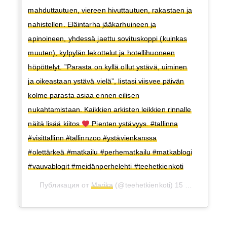
mahduttautuen, viereen hivuttautuen, rakastaen ja
nahistellen. Eläintarha jääkarhuineen ja
apinoineen, yhdessä jaettu sovituskoppi (kuinkas
muuten), kylpylän lekottelut ja hotellihuoneen
höpöttelyt. ”Parasta on kyllä ollut ystävä, uiminen
ja oikeastaan ystävä vielä”, listasi viisvee päivän
kolme parasta asiaa ennen eilisen
nukahtamistaan. Kaikkien arkisten leikkien rinnalle
näitä lisää kiitos
Pienten ystävyys. #tallinna
#visittallinn #tallinnzoo #ystävienkanssa
#olettärkeä #matkailu #perhematkailu #matkablogi
#vauvablogit #meidänperhelehti #teehetkienkoti
Публикация от
Marika
(@teehetkienkoti)
15 Июл 2018 в 10:03 PDT