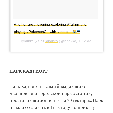
Another great evening exploring #Tallinn and
playing #PokemonGo with #friends.
Публикация от
lapakko
(@lapakko)
19 Июл 2016 в 2:05 PDT
ПАРК КАДРИОРГ
Парк Кадриорг – самый выдающийся
дворцовый и городской парк Эстонии,
простирающийся почти на 70 гектарах. Парк
начали создавать в 1718 году по приказу