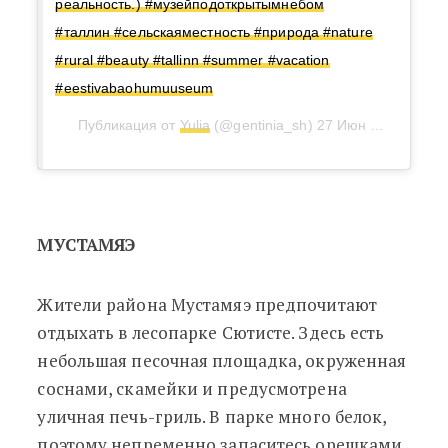
реальность.) #музейподоткрытымнебом
#таллин #сельскаяместность #природа #nature
#rural #beauty #tallinn #summer #vacation
#eestivabaohumuuseum
Публикация от
Yulia
(@gentinia_sh)
27 Июн 2018 в 1:35 PDT
МУСТАМЯЭ
Жители района Мустамяэ предпочитают
отдыхать в лесопарке Сютисте. Здесь есть
небольшая песочная площадка, окруженная
соснами, скамейки и предусмотрена
уличная печь-гриль. В парке много белок,
поэтому непременно запаситесь орешками