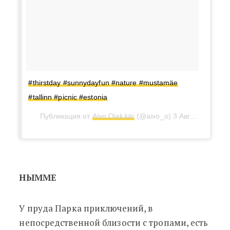
#thirstday #sunnydayfun #nature #mustamäe
#tallinn #picnic #estonia
Публикация от
Aivo Ojakäär
(@aivo_o)
3 Авг 2017 в 5:30 PDT
НЫММЕ
У пруда Парка приключений, в
непосредственной близости с тропами, есть