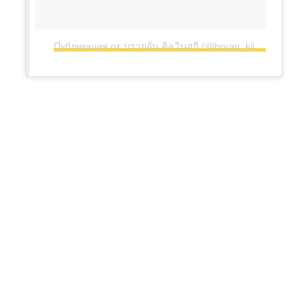
Публикация от บรายอัน คิลวินสกี (@bryan_kilvinski)
2 Ав