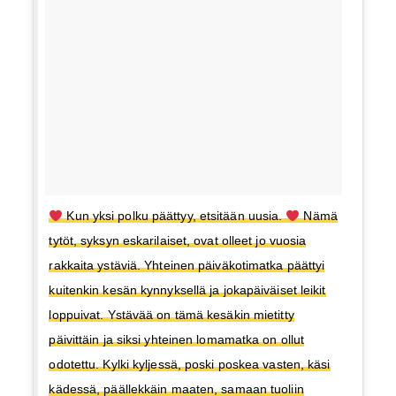
Kun yksi polku päättyy, etsitään uusia.
Nämä
tytöt, syksyn eskarilaiset, ovat olleet jo vuosia
rakkaita ystäviä. Yhteinen päiväkotimatka päättyi
kuitenkin kesän kynnyksellä ja jokapäiväiset leikit
loppuivat. Ystävää on tämä kesäkin mietitty
päivittäin ja siksi yhteinen lomamatka on ollut
odotettu. Kylki kyljessä, poski poskea vasten, käsi
kädessä, päällekkäin maaten, samaan tuoliin