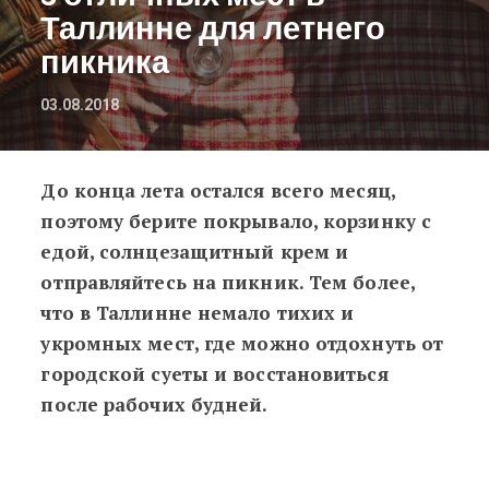
Таллинне для летнего
пикника
03.08.2018
До конца лета остался всего месяц,
8 отличных мест в Таллинне для л
поэтому берите покрывало, корзинку с
едой, солнцезащитный крем и
отправляйтесь на пикник. Тем более,
что в Таллинне немало тихих и
укромных мест, где можно отдохнуть от
городской суеты и восстановиться
после рабочих будней.