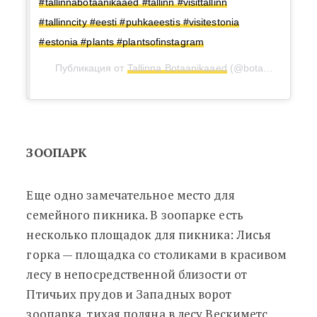
#tallinnabotaanikaaed #tallinn #visittallinn
#tallinncity #eesti #puhkaeestis #visitestonia
#estonia #plants #plantsofinstagram
Публикация от
Tallinna Botaanikaaed
(@botaanikaaed)
1
ЗООПАРК
Еще одно замечательное место для
семейного пикника. В зоопарке есть
несколько площадок для пикника: Лисья
горка — площадка со столиками в красивом
лесу в непосредственной близости от
Птичьих прудов и Западных ворот
зоопарка, тихая поляна в лесу Вескиметс