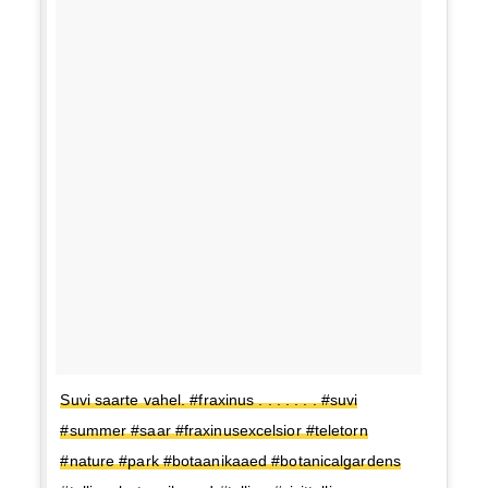
Suvi saarte vahel. #fraxinus . . . . . . . #suvi
#summer #saar #fraxinusexcelsior #teletorn
#nature #park #botaanikaaed #botanicalgardens