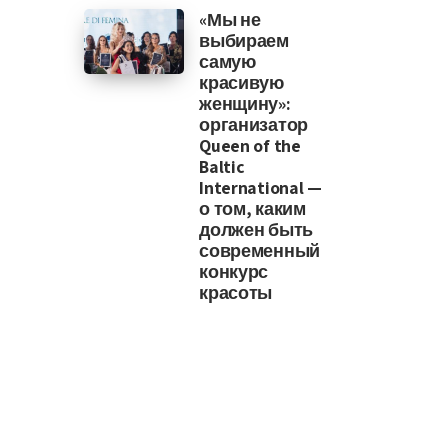
«Мы не
выбираем
самую
красивую
женщину»:
организатор
Queen of the
Baltic
International —
о том, каким
должен быть
современный
конкурс
красоты