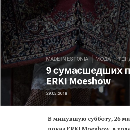
MADE IN ESTONIA
МОДА
ТЕН
9 сумасшедших 
ERKI Moeshow
29.05.2018
В минувшую субботу, 26 ма
9 сумасшедших подиумн
показ ERKI Moeshow, в хо