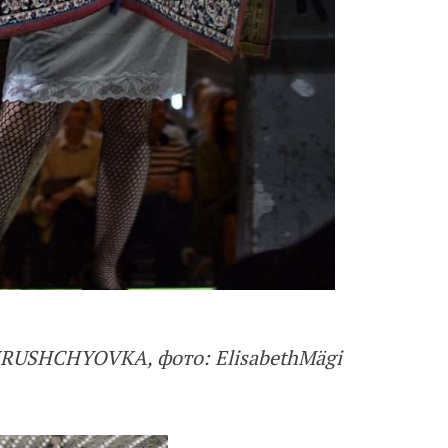
HRUSHCHYOVKA, фото: ElisabethMägi