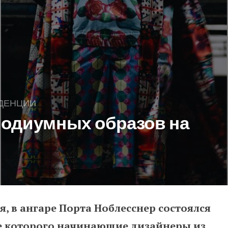
ДЕНЦИИ
подиумных образов на
я, в ангаре Порта Ноблесснер состоялся
ых образов на ERKI Moeshow
де которого начинающие дизайнеры из