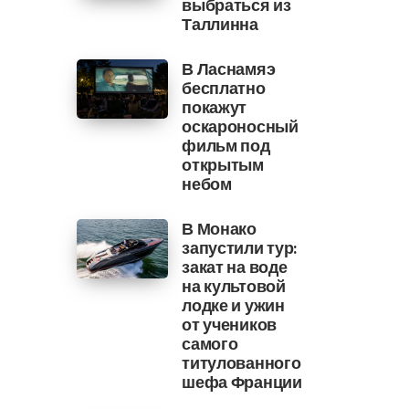
выбраться из
Таллинна
В Ласнамяэ
бесплатно
покажут
оскароносный
фильм под
открытым
небом
В Монако
запустили тур:
закат на воде
на культовой
лодке и ужин
от учеников
самого
титулованного
шефа Франции