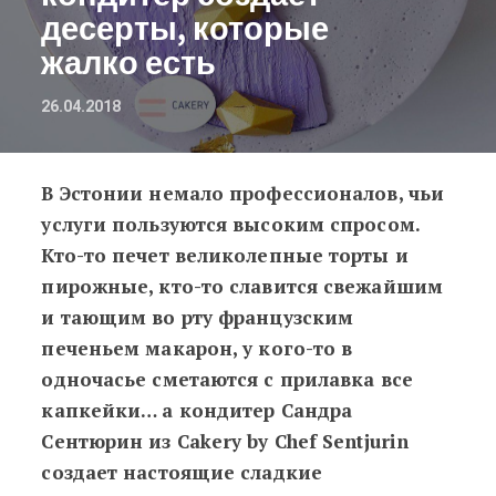
десерты, которые
жалко есть
26.04.2018
В Эстонии немало профессионалов, чьи
Искусство может быть вкусным: эс
услуги пользуются высоким спросом.
Кто-то печет великолепные торты и
пирожные, кто-то славится свежайшим
и тающим во рту французским
печеньем макарон, у кого-то в
одночасье сметаются с прилавка все
капкейки… а кондитер Сандра
Сентюрин из Cakery by Chef Sentjurin
создает настоящие сладкие