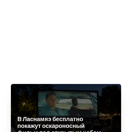
В Ласнамяэ бесплатно
покажут оскароносный