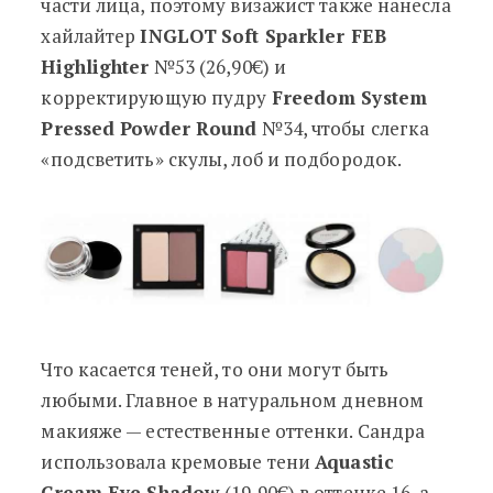
части лица, поэтому визажист также нанесла
хайлайтер
INGLOT
Soft Sparkler FEB
Highlighter
№53 (26,90€) и
корректирующую пудру
Freedom System
Pressed Powder Round
№34, чтобы слегка
«подсветить» скулы, лоб и подбородок.
Что касается теней, то они могут быть
любыми. Главное в натуральном дневном
макияже — естественные оттенки. Сандра
использовала кремовые тени
Aquastic
Cream Eye Shadow
(19,90€) в оттенке 16, а