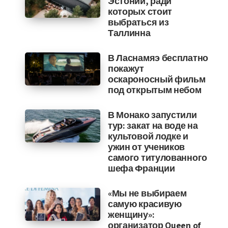
Эстонии, ради
которых стоит
выбраться из
Таллинна
В Ласнамяэ бесплатно
покажут
оскароносный фильм
под открытым небом
В Монако запустили
тур: закат на воде на
культовой лодке и
ужин от учеников
самого титулованного
шефа Франции
«Мы не выбираем
самую красивую
женщину»:
организатор Queen of