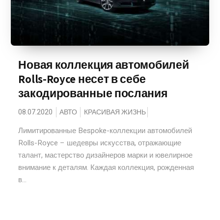
Новая коллекция автомобилей
Rolls-Royce несет в себе
закодированные послания
08.07.2020
АВТО
КРАСИВАЯ ЖИЗНЬ
Лимитированные Bespoke-коллекции автомобилей
Rolls-Royce – шедевры искусcтва, отражающие
талант, мастерство дизайнеров марки и ювелирное
внимание к деталям. Каждая коллекция, рожденная
в...