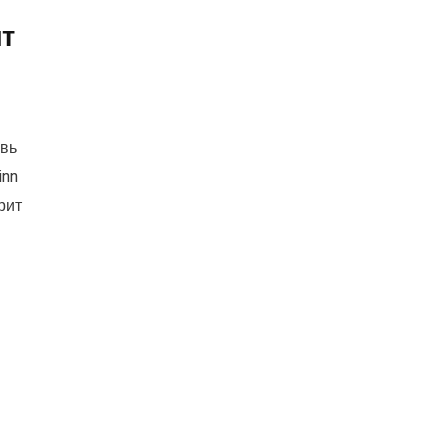
ит
овь
inn
рит