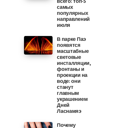
всего: топ-5
самых
популярных
направлений
июля
В парке Паэ
появятся
масштабные
световые
инсталляции,
фонтаны и
проекции на
воде: они
станут
главным
украшением
Дней
Ласнамяэ
Почему