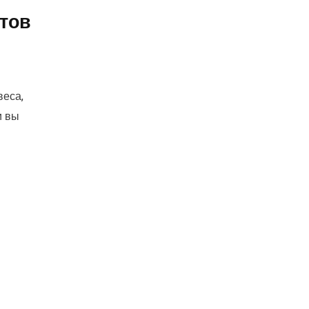
тов
веса,
и вы