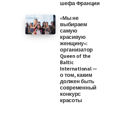
шефа Франции
«Мы не
выбираем
самую
красивую
женщину»:
организатор
Queen of the
Baltic
International —
о том, каким
должен быть
современный
конкурс
красоты