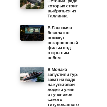
Эстонии, ради
которых стоит
выбраться из
Таллинна
В Ласнамяэ
бесплатно
покажут
оскароносный
фильм под
открытым
небом
В Монако
запустили тур:
закат на воде
на культовой
лодке и ужин
от учеников
самого
титулованного