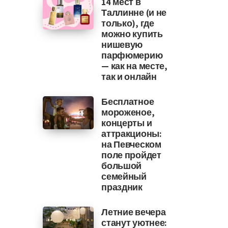
14 мест в
Таллинне (и не
только), где
можно купить
нишевую
парфюмерию
— как на месте,
так и онлайн
Бесплатное
мороженое,
концерты и
аттракционы:
на Певческом
поле пройдет
большой
семейный
праздник
Летние вечера
станут уютнее: