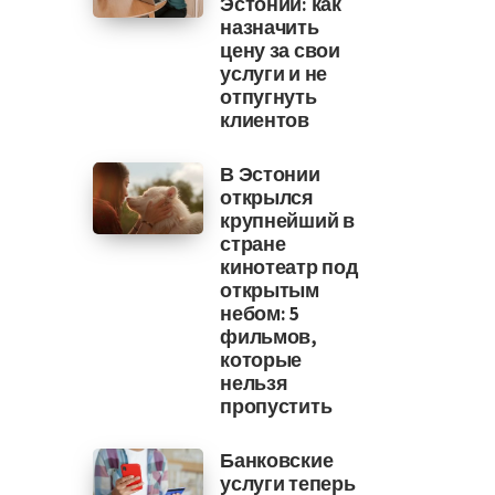
Эстонии: как
назначить
цену за свои
услуги и не
отпугнуть
клиентов
В Эстонии
открылся
крупнейший в
стране
кинотеатр под
открытым
небом: 5
фильмов,
которые
нельзя
пропустить
Банковские
услуги теперь