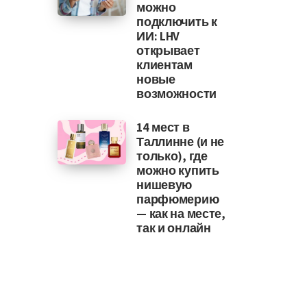
можно
подключить к
ИИ: LHV
открывает
клиентам
новые
возможности
14 мест в
Таллинне (и не
только), где
можно купить
нишевую
парфюмерию
— как на месте,
так и онлайн