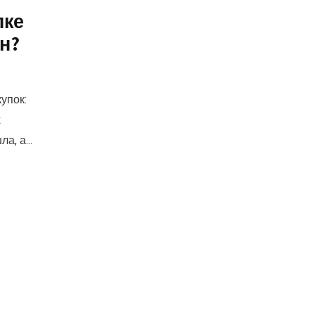
пке
н?
упок:
х
, а...