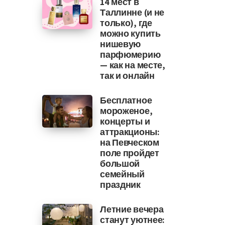
14 мест в
Таллинне (и не
только), где
можно купить
нишевую
парфюмерию
— как на месте,
так и онлайн
Бесплатное
мороженое,
концерты и
аттракционы:
на Певческом
поле пройдет
большой
семейный
праздник
Летние вечера
станут уютнее: