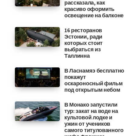
рассказала, как
красиво оформить
освещение на балконе
16 ресторанов
Эстонии, ради
которых стоит
выбраться из
Таллинна
В Ласнамяэ бесплатно
покажут
оскароносный фильм
под открытым небом
В Монако запустили
тур: закат на воде на
культовой лодке и
ужин от учеников
самого титулованного