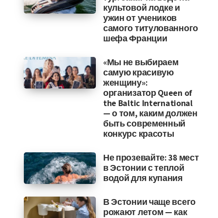
культовой лодке и
ужин от учеников
самого титулованного
шефа Франции
«Мы не выбираем
самую красивую
женщину»:
организатор Queen of
the Baltic International
— о том, каким должен
быть современный
конкурс красоты
Не прозевайте: 38 мест
в Эстонии с теплой
водой для купания
В Эстонии чаще всего
рожают летом — как