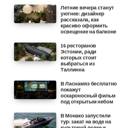
Летние вечера станут
уютнее: дизайнер
рассказала, как
красиво оформить
освещение на балконе
16 ресторанов
Эстонии, ради
которых стоит
выбраться из
Таллинна
В Ласнамяэ бесплатно
покажут
оскароносный фильм
под открытым небом
В Монако запустили
тур: закат на воде на
культовой лодке и