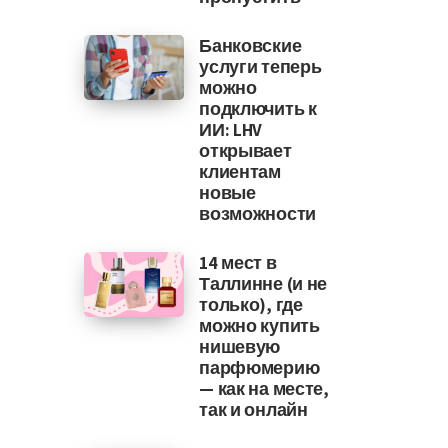
Банковские
услуги теперь
можно
подключить к
ИИ: LHV
открывает
клиентам
новые
возможности
14 мест в
Таллинне (и не
только), где
можно купить
нишевую
парфюмерию
— как на месте,
так и онлайн