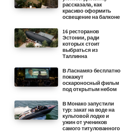
рассказала, как
красиво оформить
освещение на балконе
16 ресторанов
Эстонии, ради
которых стоит
выбраться из
Таллинна
В Ласнамяэ бесплатно
покажут
оскароносный фильм
под открытым небом
В Монако запустили
тур: закат на воде на
культовой лодке и
ужин от учеников
самого титулованного