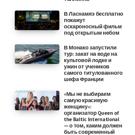
В Ласнамяэ бесплатно
покажут
оскароносный фильм
под открытым небом
В Монако запустили
тур: закат на воде на
культовой лодке и
ужин от учеников
самого титулованного
шефа Франции
«Мы не выбираем
самую красивую
женщину»:
организатор Queen of
the Baltic International
— о том, каким должен
быть современный