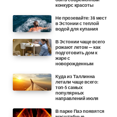
конкурс красоты
Не прозевайте: 38 мест
в Эстонии с теплой
водой для купания
В Эстонии чаще всего
рожают летом — как
подготовить дом к
жаре с
новорожденным
Куда из Таллинна
летали чаще всего:
топ-5 самых
популярных
направлений июля
В парке Паэ появятся
масштабные