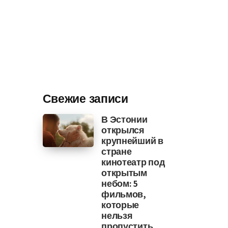
Свежие записи
В Эстонии
открылся
крупнейший в
стране
кинотеатр под
открытым
небом: 5
фильмов,
которые
нельзя
пропустить