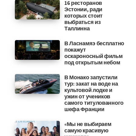
16 ресторанов
Эстонии, ради
которых стоит
выбраться из
Таллинна
В Ласнамяэ бесплатно
покажут
оскароносный фильм
под открытым небом
В Монако запустили
тур: закат на воде на
культовой лодке и
ужин от учеников
самого титулованного
шефа Франции
«Мы не выбираем
самую красивую