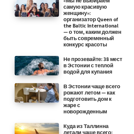
«Мы не выбираем
самую красивую
женщину»:
организатор Queen of
the Baltic International
— о том, каким должен
быть современный
конкурс красоты
Не прозевайте: 38 мест
в Эстонии с теплой
водой для купания
В Эстонии чаще всего
рожают летом — как
подготовить дом к
жаре с
новорожденным
Куда из Таллинна
летали чаще всего: