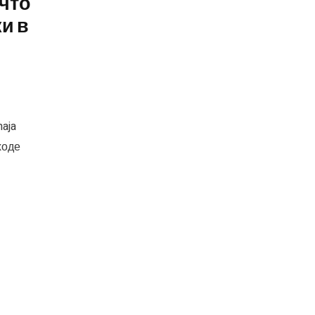
 что
ки в
aja
ходе