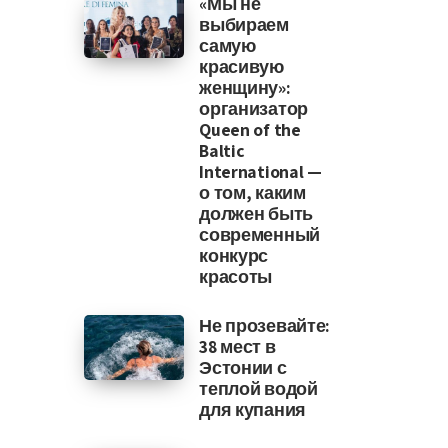
«Мы не
выбираем
самую
красивую
женщину»:
организатор
Queen of the
Baltic
International —
о том, каким
должен быть
современный
конкурс
красоты
Не прозевайте:
38 мест в
Эстонии с
теплой водой
для купания