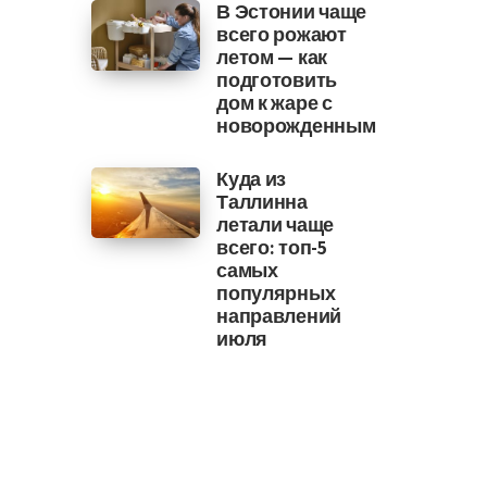
В Эстонии чаще
всего рожают
летом — как
подготовить
дом к жаре с
новорожденным
Куда из
Таллинна
летали чаще
всего: топ-5
самых
популярных
направлений
июля