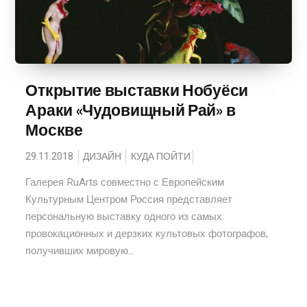
Открытие выставки Нобуёси
Араки «Чудовищный Рай» в
Москве
29.11.2018
ДИЗАЙН
КУДА ПОЙТИ
Галерея RuArts совместно с Европейским
Культурным Центром Россия представляет
персональную выставку одного из самых
провокационных и дерзких культовых фотографов,
получивших мировую...