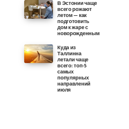
В Эстонии чаще
всего рожают
летом — как
подготовить
дом к жаре с
новорожденным
Куда из
Таллинна
летали чаще
всего: топ-5
самых
популярных
направлений
июля