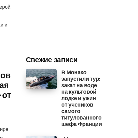
ерой.
и и
Свежие записи
В Монако
лов
запустили тур:
ая
закат на воде
на культовой
 от
лодке и ужин
от учеников
самого
титулованного
шефа Франции
мире