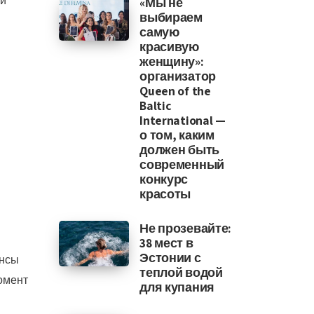
ки
«Мы не
выбираем
самую
красивую
женщину»:
организатор
Queen of the
Baltic
International —
о том, каким
должен быть
современный
конкурс
красоты
Не прозевайте:
38 мест в
Эстонии с
ансы
теплой водой
омент
для купания