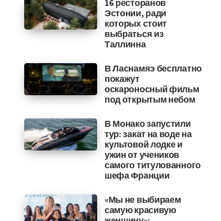
16 ресторанов
Эстонии, ради
которых стоит
выбраться из
Таллинна
В Ласнамяэ бесплатно
покажут
оскароносный фильм
под открытым небом
В Монако запустили
тур: закат на воде на
культовой лодке и
ужин от учеников
самого титулованного
шефа Франции
«Мы не выбираем
самую красивую
женщину»: