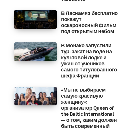
В Ласнамяэ бесплатно
покажут
оскароносный фильм
под открытым небом
В Монако запустили
тур: закат на воде на
культовой лодке и
ужин от учеников
самого титулованного
шефа Франции
«Мы не выбираем
самую красивую
женщину»:
организатор Queen of
the Baltic International
— о том, каким должен
быть современный