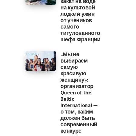
закат на воде
на культовой
лодке и ужин
от учеников
самого
титулованного
шефа Франции
«Мы не
выбираем
самую
красивую
женщину»:
организатор
Queen of the
Baltic
International —
о том, каким
должен быть
современный
конкурс