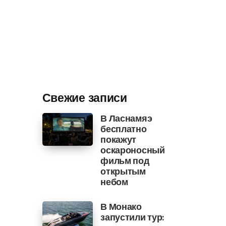
Свежие записи
В Ласнамяэ
бесплатно
покажут
оскароносный
фильм под
открытым
небом
В Монако
запустили тур: