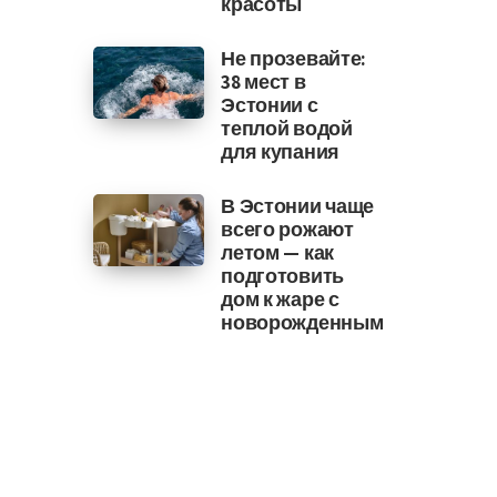
красоты
Не прозевайте:
38 мест в
Эстонии с
теплой водой
для купания
В Эстонии чаще
всего рожают
летом — как
подготовить
дом к жаре с
новорожденным