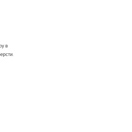
ру в
ерсти.