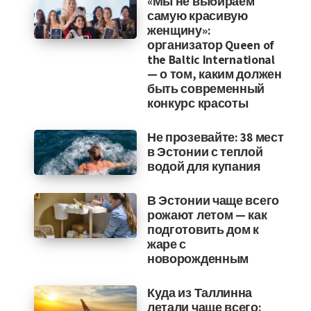
«Мы не выбираем
самую красивую
женщину»:
организатор Queen of
the Baltic International
— о том, каким должен
быть современный
конкурс красоты
Не прозевайте: 38 мест
в Эстонии с теплой
водой для купания
В Эстонии чаще всего
рожают летом — как
подготовить дом к
жаре с
новорожденным
Куда из Таллинна
летали чаще всего: