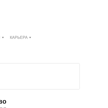
И
КАРЬЕРА
во