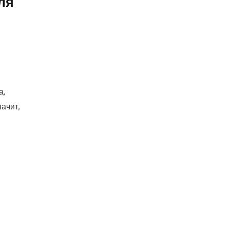
ля
а,
ачит,