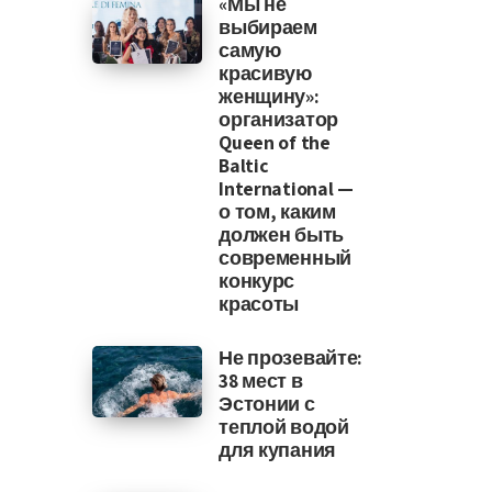
«Мы не
выбираем
самую
красивую
женщину»:
организатор
Queen of the
Baltic
International —
о том, каким
должен быть
современный
конкурс
красоты
Не прозевайте:
38 мест в
Эстонии с
теплой водой
для купания