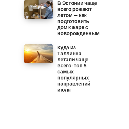
В Эстонии чаще
всего рожают
летом — как
подготовить
дом к жаре с
новорожденным
Куда из
Таллинна
летали чаще
всего: топ-5
самых
популярных
направлений
июля