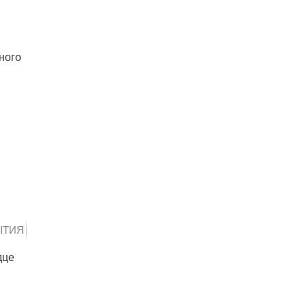
ного
ЫТИЯ
дце