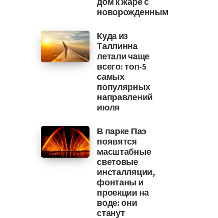
дом к жаре с
новорожденным
Куда из
Таллинна
летали чаще
всего: топ-5
самых
популярных
направлений
июля
В парке Паэ
появятся
масштабные
световые
инсталляции,
фонтаны и
проекции на
воде: они
станут