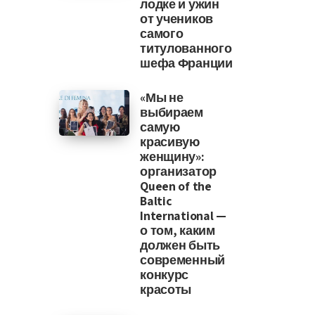
лодке и ужин
от учеников
самого
титулованного
шефа Франции
«Мы не
выбираем
самую
красивую
женщину»:
организатор
Queen of the
Baltic
International —
о том, каким
должен быть
современный
конкурс
красоты