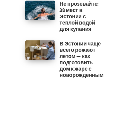
Не прозевайте:
38 мест в
Эстонии с
теплой водой
для купания
В Эстонии чаще
всего рожают
летом — как
подготовить
дом к жаре с
новорожденным