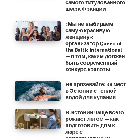
самого титулованного
шефа Франции
«Мы не выбираем
самую красивую
женщину»:
организатор Queen of
the Baltic International
— о том, каким должен
быть современный
конкурс красоты
Не прозевайте: 38 мест
в Эстонии с теплой
водой для купания
В Эстонии чаще всего
рожают летом — как
подготовить дом к
жаре с