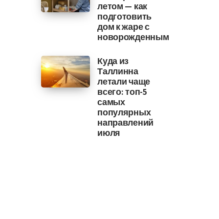
летом — как
подготовить
дом к жаре с
новорожденным
Куда из
Таллинна
летали чаще
всего: топ-5
самых
популярных
направлений
июля