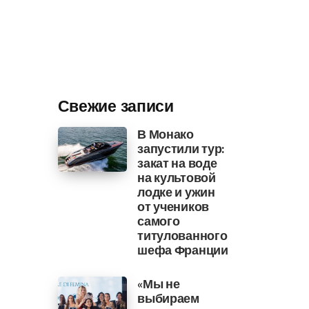
Свежие записи
В Монако
запустили тур:
закат на воде
на культовой
лодке и ужин
от учеников
самого
титулованного
шефа Франции
«Мы не
выбираем