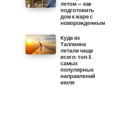
летом — как
подготовить
дом к жаре с
новорожденным
Куда из
Таллинна
летали чаще
всего: топ-5
самых
популярных
направлений
июля