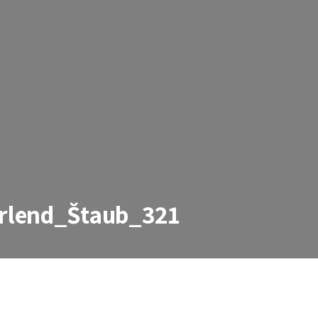
rlend_Štaub_321
taub_321