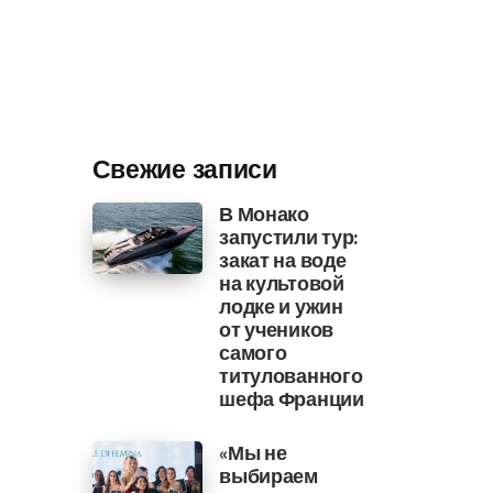
Свежие записи
В Монако
запустили тур:
закат на воде
на культовой
лодке и ужин
от учеников
самого
титулованного
шефа Франции
«Мы не
выбираем