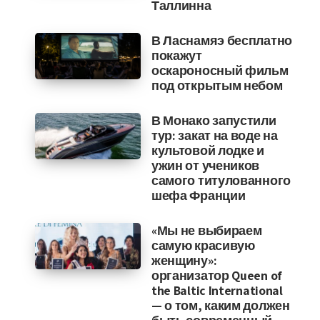
Таллинна
В Ласнамяэ бесплатно
покажут
оскароносный фильм
под открытым небом
В Монако запустили
тур: закат на воде на
культовой лодке и
ужин от учеников
самого титулованного
шефа Франции
«Мы не выбираем
самую красивую
женщину»:
организатор Queen of
the Baltic International
— о том, каким должен