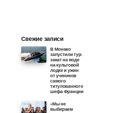
Свежие записи
В Монако
запустили тур:
закат на воде
на культовой
лодке и ужин
от учеников
самого
титулованного
шефа Франции
«Мы не
выбираем