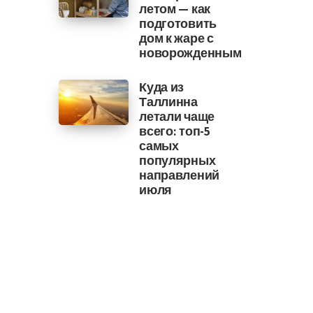
летом — как
подготовить
дом к жаре с
новорожденным
Куда из
Таллинна
летали чаще
всего: топ-5
самых
популярных
направлений
июля