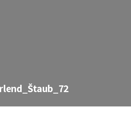
rlend_Štaub_72
taub_72