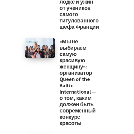
лодке и ужин
от учеников
самого
титулованного
шефа Франции
«Мы не
выбираем
самую
красивую
женщину»:
организатор
Queen of the
Baltic
International —
о том, каким
должен быть
современный
конкурс
красоты