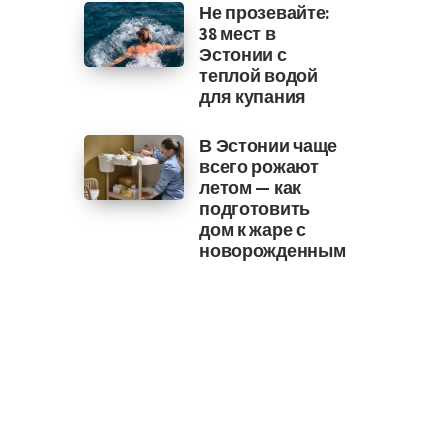
Не прозевайте:
38 мест в
Эстонии с
теплой водой
для купания
В Эстонии чаще
всего рожают
летом — как
подготовить
дом к жаре с
новорожденным