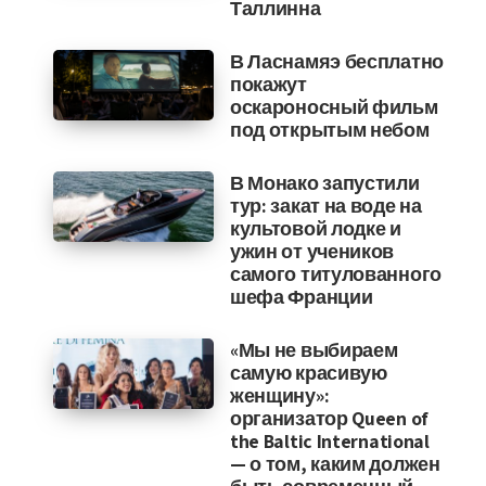
Таллинна
В Ласнамяэ бесплатно
покажут
оскароносный фильм
под открытым небом
В Монако запустили
тур: закат на воде на
культовой лодке и
ужин от учеников
самого титулованного
шефа Франции
«Мы не выбираем
самую красивую
женщину»:
организатор Queen of
the Baltic International
— о том, каким должен