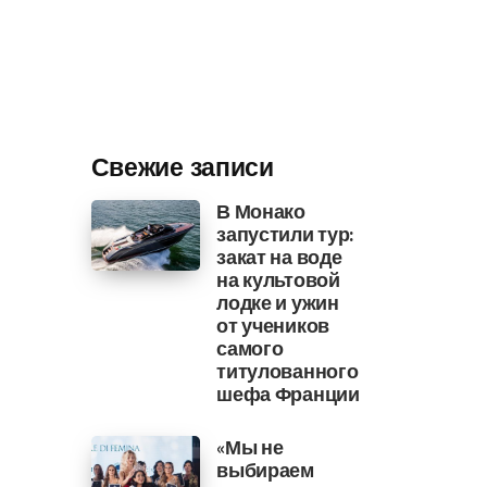
Свежие записи
В Монако
запустили тур:
закат на воде
на культовой
лодке и ужин
от учеников
самого
титулованного
шефа Франции
«Мы не
выбираем