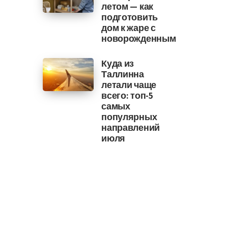
летом — как
подготовить
дом к жаре с
новорожденным
Куда из
Таллинна
летали чаще
всего: топ-5
самых
популярных
направлений
июля