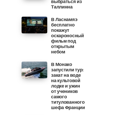
выбраться из
Таллинна
В Ласнамяэ
бесплатно
покажут
оскароносный
фильм под
открытым
небом
В Монако
запустили тур:
закат на воде
на культовой
лодке и ужин
от учеников
самого
титулованного
шефа Франции