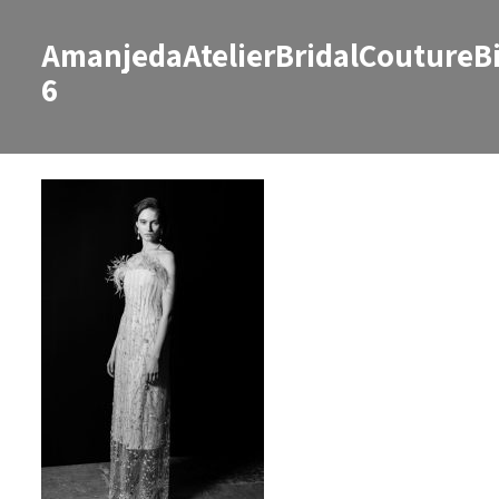
AmanjedaAtelierBridalCoutureBi
6
AmanjedaAtelierBridalCoutureBir