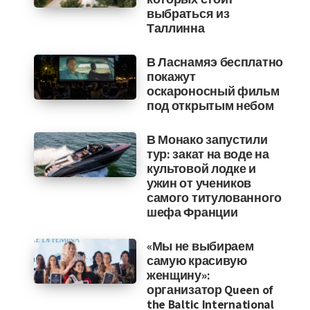
выбраться из
Таллинна
В Ласнамяэ бесплатно
покажут
оскароносный фильм
под открытым небом
В Монако запустили
тур: закат на воде на
культовой лодке и
ужин от учеников
самого титулованного
шефа Франции
«Мы не выбираем
самую красивую
женщину»:
организатор Queen of
the Baltic International