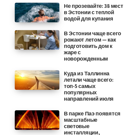
Не прозевайте: 38 мест
в Эстонии с теплой
водой для купания
В Эстонии чаще всего
рожают летом — как
подготовить дом к
жаре с
новорожденным
Куда из Таллинна
летали чаще всего:
топ-5 самых
популярных
направлений июля
В парке Паэ появятся
масштабные
световые
инсталляции,